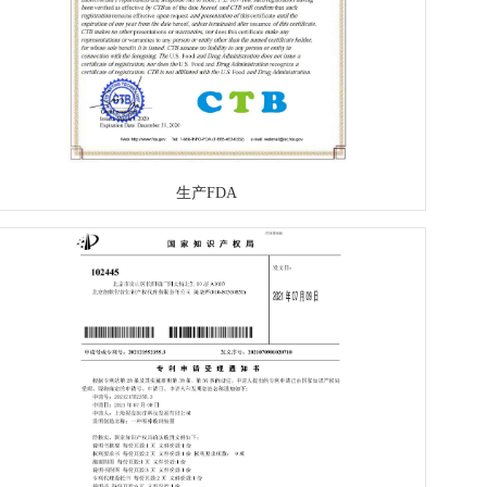
生产FDA