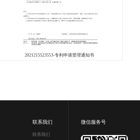
2021215523553-专利申请受理通知书
联系我们
微信服务号
联系我们