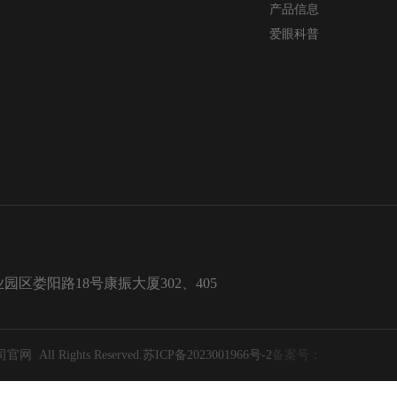
产品信息
爱眼科普
园区娄阳路18号康振大厦302、405
 Rights Reserved.
苏ICP备2023001966号-2
备案号：