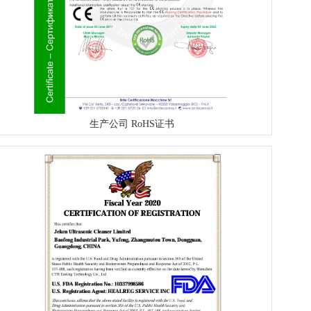
生产公司 RoHS证书