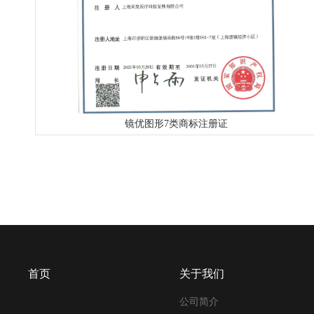
镜优图形7类商标注册证
首页
关于我们
公司简介