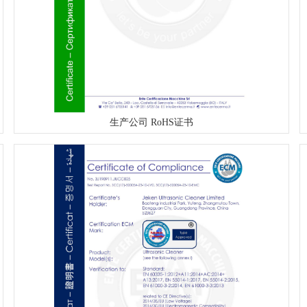
生产公司 RoHS证书