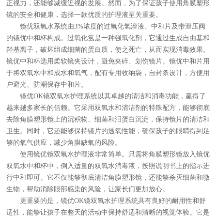
正视力，还能够减缓近视的发展。然而，为了保证孩子使用角膜塑形
镜的安全和健康，选择一款优质的护理液至关重要。
镜优双氧水系统由3%浓度的过氧化氢溶液、中和片及带泄压阀
的镜优中和杯构成。过氧化氢是一种强氧化剂，它通过生成自由基和
羟基离子，破坏组成细菌的蛋白质，使之死亡，从而实现消毒效果。
镜优中和杯选用柔软镜夹设计，避免夹碎、划伤镜片。镜优中和片用
于将双氧水中和成水和氧气，配有专用收纳袋，自封条设计，方便用
户避光、防潮保存中和片。
镜优OK镜双氧水护理系统以其卓越的清洁和消毒功能，赢得了
越来越多家长的信赖。它采用双氧水和清洁剂的特殊配方，能够彻底
去除角膜塑形镜上的沉积物、细菌和泪蛋白沉淀，保持镜片的清洁和
卫生。同时，它还能够保持镜片的透氧性能，确保孩子的眼睛得到足
够的氧气供应，减少角膜缺氧的风险。
使用镜优镜双氧水护理液非常简单。只需将角膜塑形镜放入镜优
双氧水中和杯中，倒入适量的双氧水消毒液，按照说明书上的指示进
行中和即可。它不仅能够彻底清洁角膜塑形镜，还能够杀灭细菌和微
生物，帮助消除眼部感染的风险，让家长们更加放心。
更重要的是，镜优OK镜双氧水护理系统具有良好的耐用性和舒
适性，能够让孩子在整天的活动中保持舒适和清晰的视觉体验。它是